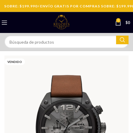
SOBRE: $199.990
⚡
ENVÍO GRATIS POR COMPRAS SOBRE: $199.990
0
$
0
VENDIDO