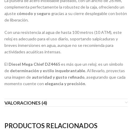
La pulsera de acero inoxidable plateado, con un ancho de 26 mm,
complementa perfectamente la robustez de la caja, ofreciendo un
ajuste
cómodo y seguro
gracias a su cierre desplegable con botón
de liberación.
Con una resistencia al agua de hasta 100 metros (10 ATM), este
reloj es adecuado para el uso diario, soportando salpicaduras y
breves inmersiones en agua, aunque no se recomienda para
actividades acuáticas intensas.
​
El
Diesel Mega Chief DZ4465
es más que un reloj; es un símbolo
de
determinación y estilo inquebrantable
. Al llevarlo, proyectas
una imagen de
autoridad y gusto refinado
, asegurando que cada
momento cuente con
elegancia y precisión
.
VALORACIONES (4)
PRODUCTOS RELACIONADOS