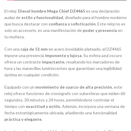
El reloj
Diesel hombre Mega Chief DZ4465
es una declaración
audaz de
estilo y funcionalidad
, diseñado para el hombre moderno
que busca destacar con
confianza y sofisticación
. Este reloj no es
solo un accesorio, es una manifestación de
poder y presencia
en
tu muñeca.
Con una
caja de 51 mm
en acero inoxidable plateado, el DZ4465
impone una presencia
imponente y lujosa
.
Su esfera azul oscuro
ofrece un contraste
impactante
, resaltando los marcadores de
hora y las manecillas luminiscentes que garantizan una legibilidad
óptima en cualquier condición.
Equipado con un
movimiento de cuarzo de alta precisión
, este
reloj ofrece funciones de cronógrafo con subesferas que miden 60
segundos, 30 minutos y 24 horas, permitiéndote controlar el
tiempo con
exactitud y estilo
.
Además, incorpora una ventana de
fecha estratégicamente ubicada, añadiendo una funcionalidad
práctica y elegante
.
​