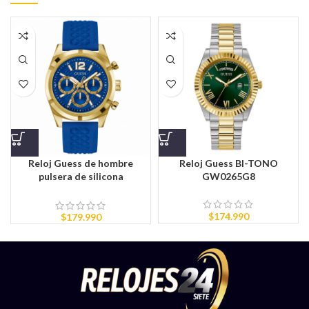
Reloj Guess de hombre
Reloj Guess BI-TONO
pulsera de silicona
GW0265G8
GW0279G1
$
174.990
$
179.990