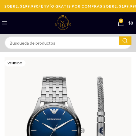
SOBRE: $199.990
⚡
ENVÍO GRATIS POR COMPRAS SOBRE: $199.990
0
$
0
VENDIDO