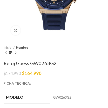
Haga Click para agrandar
Inicio
Hombre
Reloj Guess GW0263G2
$
164.990
$
174.990
FICHA TECNICA:
MODELO
GW0263G2