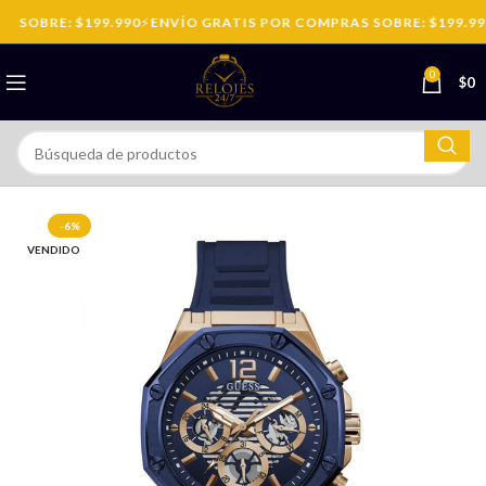
 SOBRE: $199.990
⚡
ENVÍO GRATIS POR COMPRAS SOBRE: $199.990
0
$
0
-6%
VENDIDO