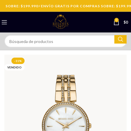
 SOBRE: $199.990
⚡
ENVÍO GRATIS POR COMPRAS SOBRE: $199.99
0
$
0
-11%
VENDIDO