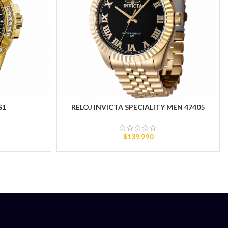
G1
RELOJ INVICTA SPECIALITY MEN 47405
AÑADIR AL CARRITO
$
139.990