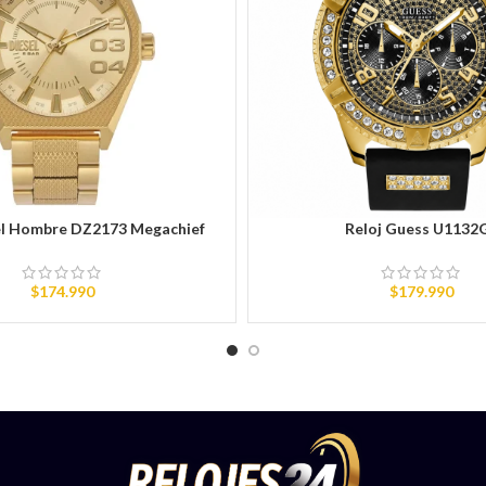
el Hombre DZ2173 Megachief
Reloj Guess U1132
RITO
AÑADIR AL CARRITO
$
174.990
$
179.990