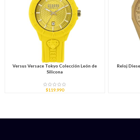
Versus Versace Tokyo Colección León de
Reloj Dies
AÑADIR AL CARRITO
AÑADIR AL CAR
Silicona
$
119.990