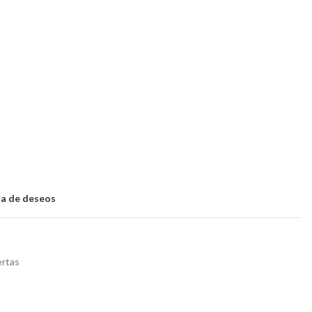
e
sta de deseos
rtas