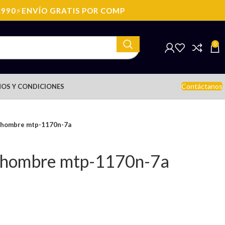
0
⚡
ENVÍO GRATIS POR COMPRAS SOBRE: $199.990
⚡
ENVÍ
0
Contáctanos
OS Y CONDICIONES
e hombre mtp-1170n-7a
e hombre mtp-1170n-7a