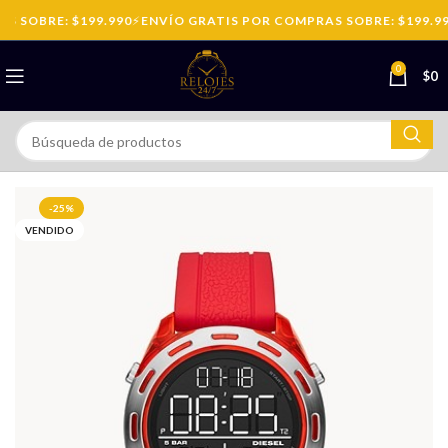
 SOBRE: $199.990
⚡
ENVÍO GRATIS POR COMPRAS SOBRE: $199.99
0
$
0
-25%
VENDIDO