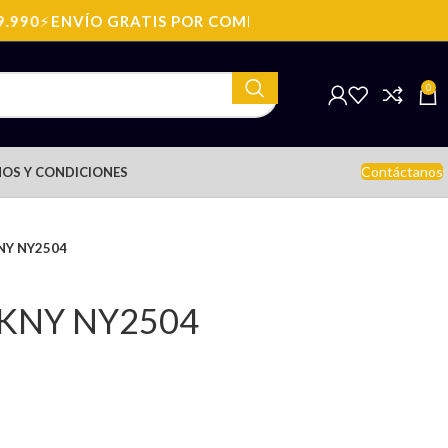
990
⚡
ENVÍO GRATIS POR COMPRAS SOBRE: $199.990
⚡
EN
0
Contáctanos
OS Y CONDICIONES
KNY NY2504
 DKNY NY2504