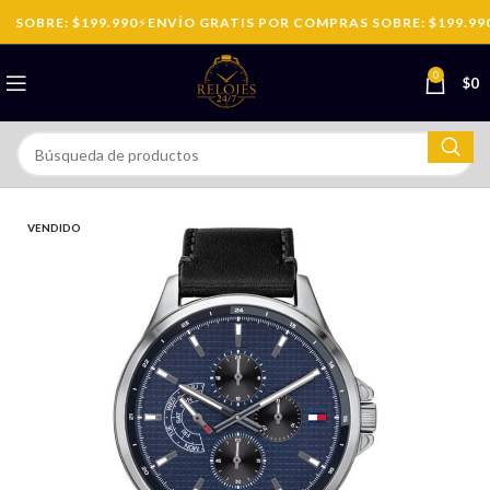
 SOBRE: $199.990
⚡
ENVÍO GRATIS POR COMPRAS SOBRE: $199.990
0
$
0
VENDIDO