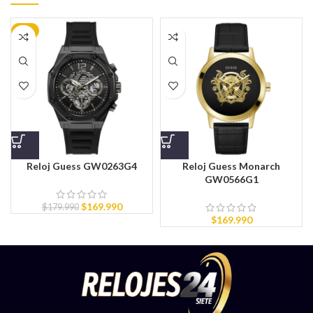
-6%
Reloj Guess GW0263G4
Reloj Guess Monarch
GW0566G1
$
169.990
$
179.990
$
169.990