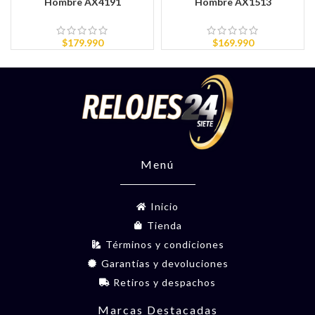
Hombre AX4191
Hombre AX1513
$
179.990
$
169.990
Menú
Inicio
Tienda
Términos y condiciones
Garantías y devoluciones
Retiros y despachos
Marcas Destacadas