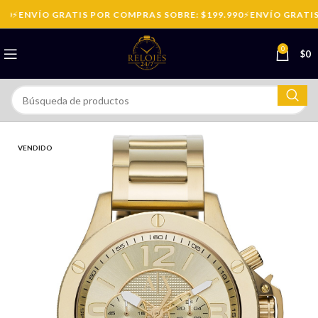
0
⚡
ENVÍO GRATIS POR COMPRAS SOBRE: $199.990
⚡
ENVÍO GRATIS 
0
$
0
VENDIDO