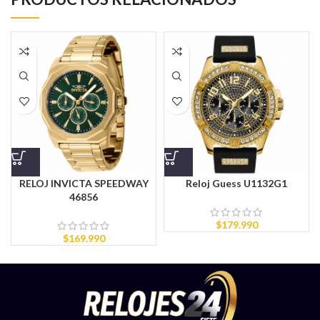
RELOJ INVICTA SPEEDWAY
Reloj Guess U1132G1
46856
$
179.990
$
169.990