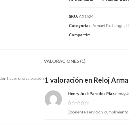
SKU:
AX1524
Categorías:
Armani Exchange
,
H
Compartir:
VALORACIONES (1)
en hacer una valoración.
1 valoración en
Reloj Arm
Henry José Paredes Plaza
(propie
Excelente servicio y cumplimiento