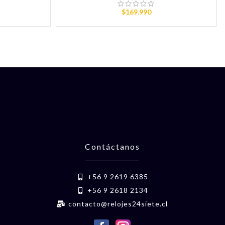
$
169.990
Contáctanos
+56 9 2619 6385
+56 9 2618 2134
contacto@relojes24siete.cl