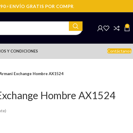
⚡
ENVÍO GRATIS POR COMPRAS SOBRE: $199.990
⚡
ENVÍO
0
Contáctanos
OS Y CONDICIONES
 Armani Exchange Hombre AX1524
 Exchange Hombre AX1524
nte)