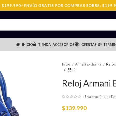
99.990
⚡
ENVÍO GRATIS POR COMPRAS SOBRE: $199.990
INICIO
TIENDA
ACCESORIOS
OFERTAS
TÉRMIN
Inicio
Armani Exchange
Reloj
Reloj Armani
(
1
valoración de clie
$
139.990