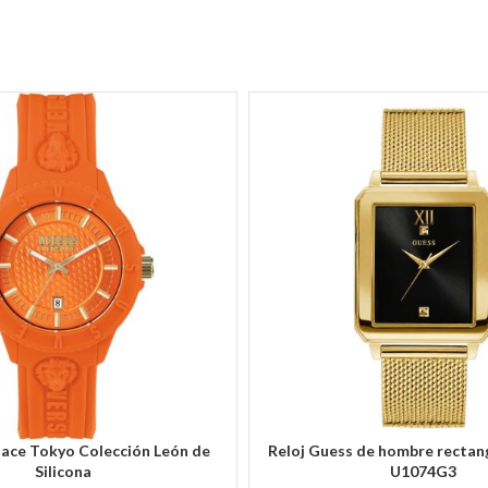
sace Tokyo Colección León de
Reloj Guess de hombre rectan
RITO
AÑADIR AL CARRITO
Silicona
U1074G3