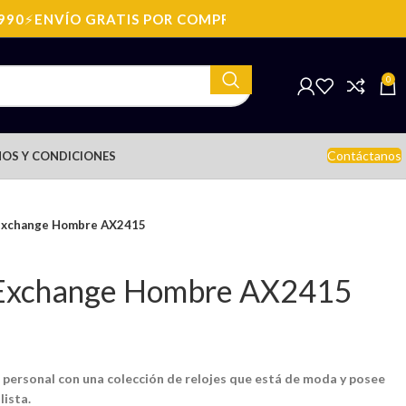
0
⚡
ENVÍO GRATIS POR COMPRAS SOBRE: $199.990
⚡
ENVÍO
0
Contáctanos
OS Y CONDICIONES
 Exchange Hombre AX2415
 Exchange Hombre AX2415
o personal con una colección de relojes que está de moda y posee
lista.