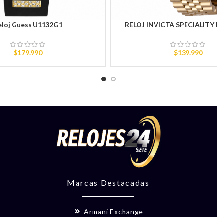
eloj Guess U1132G1
RELOJ INVICTA SPECIALITY
RITO
AÑADIR AL CARRITO
$
179.990
$
139.990
Marcas Destacadas
Armani Exchange