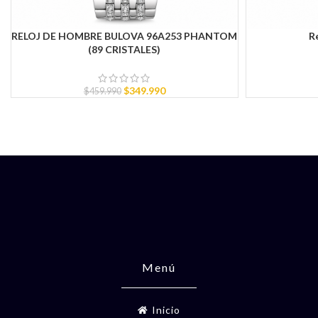
RELOJ DE HOMBRE BULOVA 96A253 PHANTOM
R
AÑADIR AL CARRITO
AÑADIR AL CAR
(89 CRISTALES)
$
349.990
$
459.990
Menú
Inicio