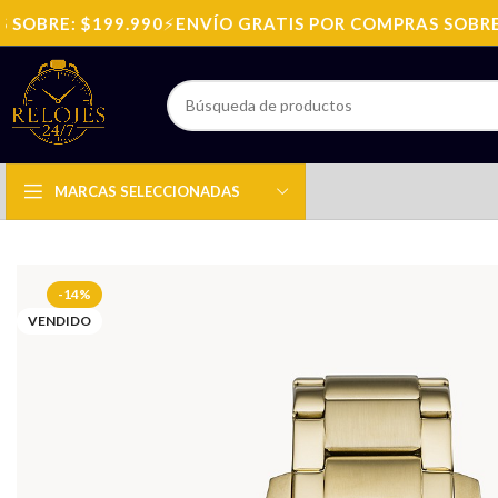
BRE: $199.990
⚡
ENVÍO GRATIS POR COMPRAS SOBRE: $
MARCAS SELECCIONADAS
-14%
VENDIDO