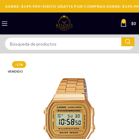
 SOBRE: $199.990
⚡
ENVÍO GRATIS POR COMPRAS SOBRE: $199.990
0
$
0
-17%
VENDIDO