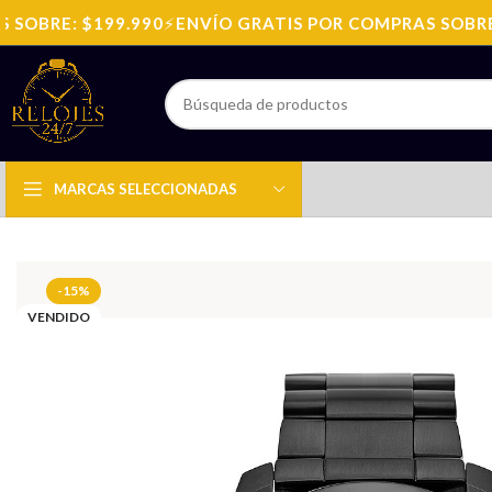
OBRE: $199.990
⚡
ENVÍO GRATIS POR COMPRAS SOBRE: $
MARCAS SELECCIONADAS
-15%
VENDIDO