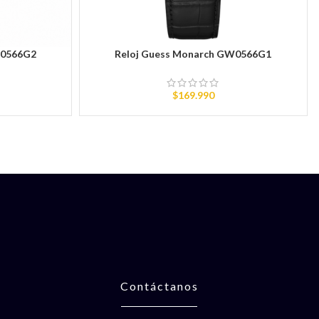
W0566G2
Reloj Guess Monarch GW0566G1
AÑADIR AL CARRITO
$
169.990
Contáctanos