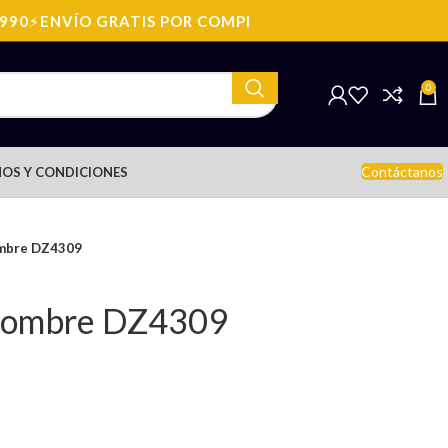
0
⚡
ENVÍO GRATIS POR COMPRAS SOBRE: $199.990
⚡
ENVÍ
0
Contáctanos
OS Y CONDICIONES
ombre DZ4309
 Hombre DZ4309