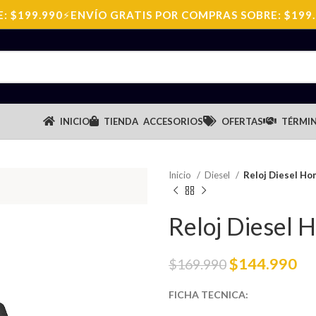
199.990
⚡
ENVÍO GRATIS POR COMPRAS SOBRE: $199.99
INICIO
TIENDA
ACCESORIOS
OFERTAS
TÉRMIN
Inicio
Diesel
Reloj Diesel H
Reloj Diesel
$
144.990
$
169.990
FICHA TECNICA: