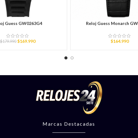
loj Guess GW0263G4
Reloj Guess Monarch G
RITO
AÑADIR AL CARRITO
$
169.990
$
164.990
$
179.990
Marcas Destacadas