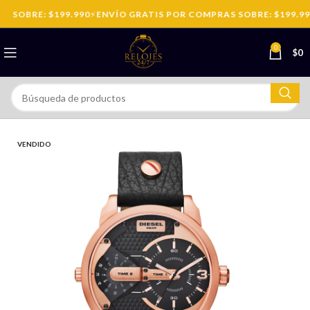
 SOBRE: $199.990
⚡
ENVÍO GRATIS POR COMPRAS SOBRE: $199.990
0
$
0
VENDIDO