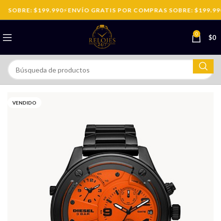
 SOBRE: $199.990
⚡
ENVÍO GRATIS POR COMPRAS SOBRE: $199.990
0
$
0
VENDIDO