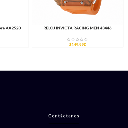
bre AX2520
RELOJ INVICTA RACING MEN 48446
AÑADIR AL CARRITO
$
149.990
Contáctanos