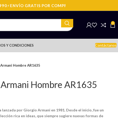
⚡
ENVÍO GRATIS POR COMPRAS SOBRE: $199.990
⚡
ENVÍO
0
Contáctanos
OS Y CONDICIONES
o Armani Hombre AR1635
o Armani Hombre AR1635
a lanzada por Giorgio Armani en 1981. Desde el inicio, fue un
lección rica en ideas, que siempre sugiere nuevas formas de