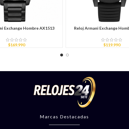
ani Exchange Hombre AX1513
Reloj Armani Exchange Hom
RITO
AÑADIR AL CARRITO
$
169.990
$
119.990
Marcas Destacadas