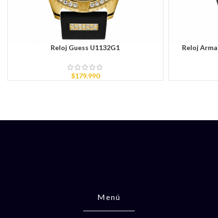
Reloj Guess U1132G1
Reloj Arm
AÑADIR AL CARRITO
AÑADIR AL CAR
$
179.990
Menú