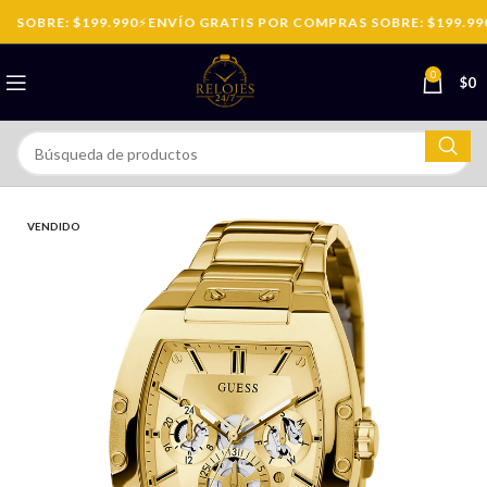
SOBRE: $199.990
⚡
ENVÍO GRATIS POR COMPRAS SOBRE: $199.990
0
$
0
VENDIDO