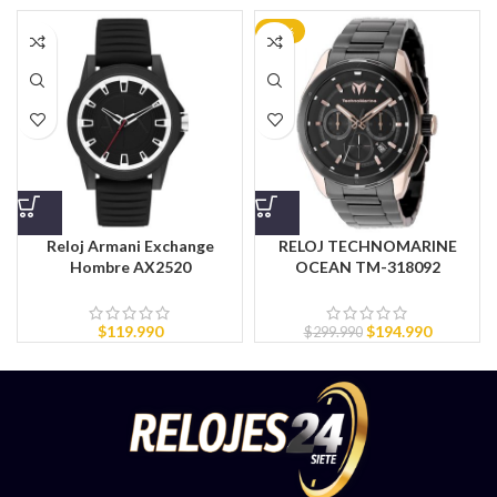
-35%
Reloj Armani Exchange
RELOJ TECHNOMARINE
Hombre AX2520
OCEAN TM-318092
$
119.990
$
194.990
$
299.990