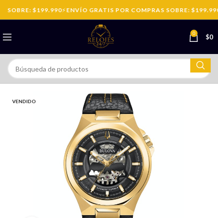
SOBRE: $199.990
⚡
ENVÍO GRATIS POR COMPRAS SOBRE: $199.990
0
$
0
VENDIDO