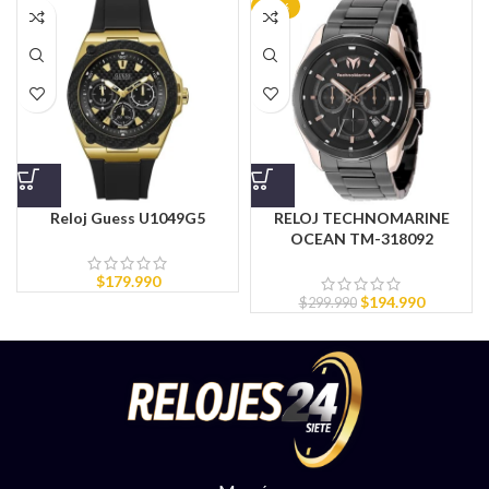
-35%
Reloj Guess U1049G5
RELOJ TECHNOMARINE
OCEAN TM-318092
$
179.990
$
194.990
$
299.990