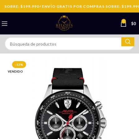
SOBRE: $199.990
⚡
ENVÍO GRATIS POR COMPRAS SOBRE: $199.990
0
$
0
-13%
VENDIDO