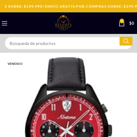
S SOBRE: $199.990
⚡
ENVÍO GRATIS POR COMPRAS SOBRE: $199.9
0
$
0
VENDIDO