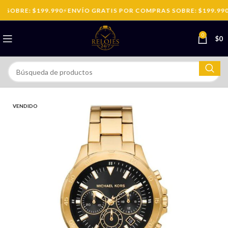
SOBRE: $199.990
⚡
ENVÍO GRATIS POR COMPRAS SOBRE: $199.990
0
$
0
VENDIDO