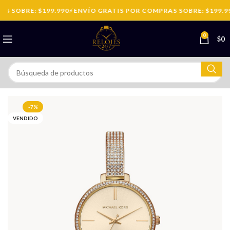
 SOBRE: $199.990
⚡
ENVÍO GRATIS POR COMPRAS SOBRE: $199.99
0
$
0
-7%
VENDIDO