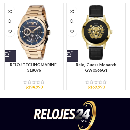
RELOJ TECHNOMARINE-
Reloj Guess Monarch
318096
GW0566G1
$
194.990
$
169.990