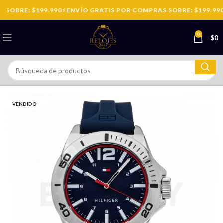
SOBRE: $199.990
⚡
ENVÍO GRATIS POR COMPRAS SOBRE: $199.990
0
$
0
VENDIDO