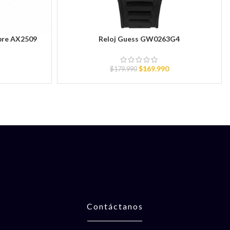
bre AX2509
Reloj Guess GW0263G4
AÑADIR AL CARRITO
$
169.990
$
179.990
Contáctanos