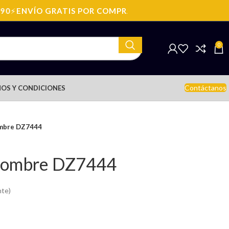
⚡
ENVÍO GRATIS POR COMPRAS SOBRE: $199.990
⚡
ENVÍO
0
Contáctanos
OS Y CONDICIONES
ombre DZ7444
 Hombre DZ7444
nte)