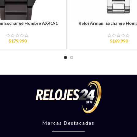
ani Exchange Hombre AX4191
Reloj Armani Exchange Hom
RITO
AÑADIR AL CARRITO
$
179.990
$
169.990
Marcas Destacadas