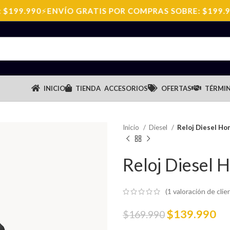
99.990
⚡
ENVÍO GRATIS POR COMPRAS SOBRE: $199.990
INICIO
TIENDA
ACCESORIOS
OFERTAS
TÉRMIN
Inicio
Diesel
Reloj Diesel H
Reloj Diesel
(
1
valoración de clie
$
139.990
$
169.990