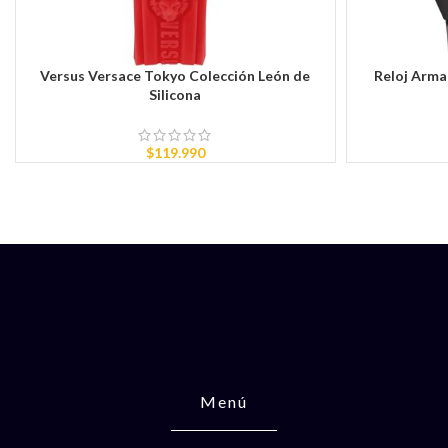
Versus Versace Tokyo Colección León de
Reloj Arm
AÑADIR AL CARRITO
AÑADIR AL CAR
Silicona
$
119.990
Menú