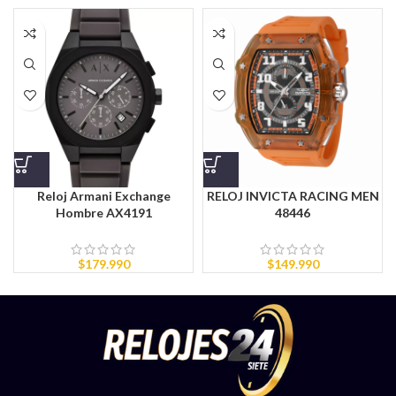
Reloj Armani Exchange
RELOJ INVICTA RACING MEN
Hombre AX4191
48446
$
179.990
$
149.990