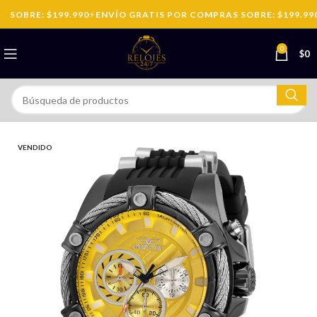
SOBRE: $199.990
⚡
ENVÍO GRATIS POR COMPRAS SOBRE: $199.990
0
$
0
VENDIDO