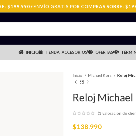
 $199.990
⚡
ENVÍO GRATIS POR COMPRAS SOBRE: $199.
INICIO
TIENDA
ACCESORIOS
OFERTAS
TÉRMIN
Inicio
Michael Kors
Reloj Mi
Reloj Michae
(
1
valoración de clie
$
138.990